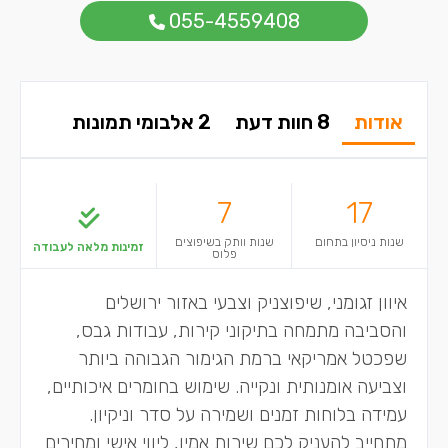
055-4559408
אודות
8 חוות דעת
2 אלבומי תמונות
7
17
שנות ניסיון בתחום
שנות וותק בשיפוצים
זמינות מלאה לעבודה
פלוס
איוון זגומני, שיפוצניק וצבעי באזור ירושלים
והסביבה מתמחה בתיקוני קירות, עבודות גבס,
שפכטל אמריקאי ברמת הגימור הגבוהה ביותר
וצביעה אומנותית ונקייה. שימוש בחומרים איכותיים,
עמידה בלוחות זמנים ושמירה על סדר וניקיון.
מתחייב להעניק לכם שירות אמין, ליווי אישי ומחירים