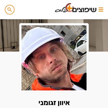
איוון זגומני