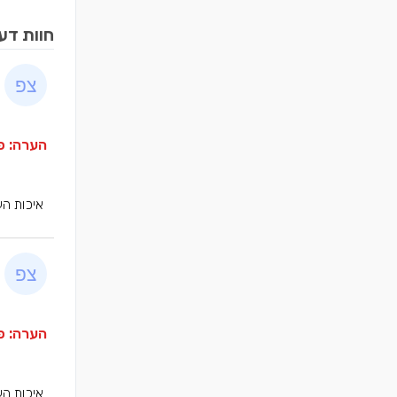
חוות דע
הערה: פר
איכות הע
הערה: פר
איכות הע