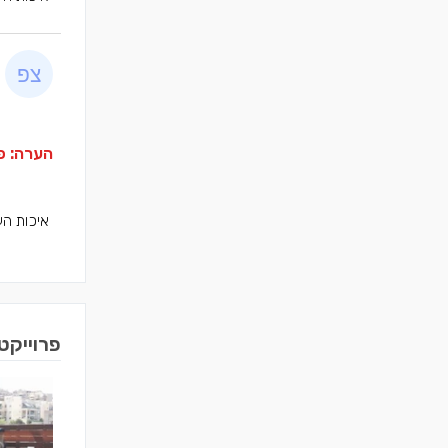
הערה: פר
איכות הע
פרוייקט