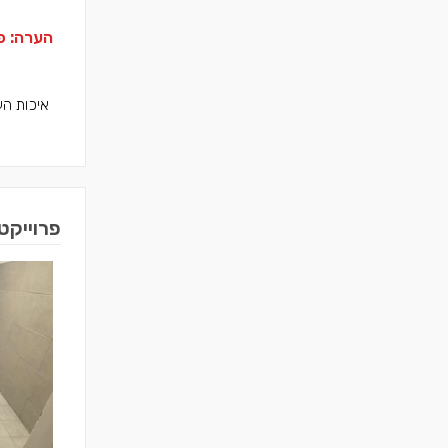
הערה: פר
איכות הע
פרוייקט