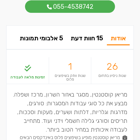
055-4538742
אודות
15 חוות דעת
5 אלבומי תמונות
1
26
שנות ניסיון בתחום
שנות וותק בשיפוצים
זמינות מלאה לעבודה
פלוס
מריאן קוסטנטין, מסגר באזור השרון, מרכז ושפלה.
מבצע את כל סוגי עבודות המסגרות: סורגים,
מדרגות וגלריות, דלתות ושערים, מעקות וסככות,
תריסים וסורגי גלילה חשמלי וידני ועוד. מתחייב
לעבודה איכותית במחיר הטוב ביותר.
מריאן קוסטנטין מופיע בשיפוצים פלוס באינדקסים הבאים: