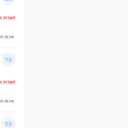
הערה: פר
איכות הע
הערה: פר
איכות הע