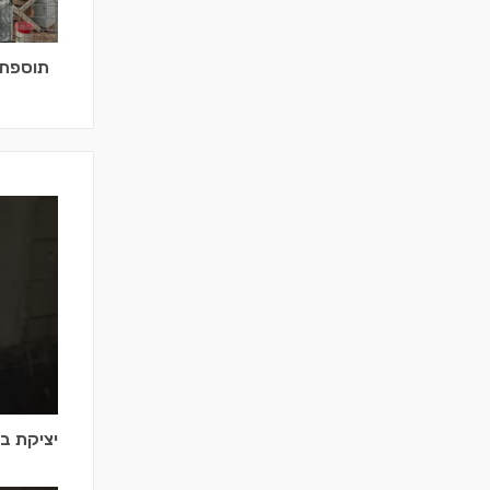
תוספת 
יציקת בט