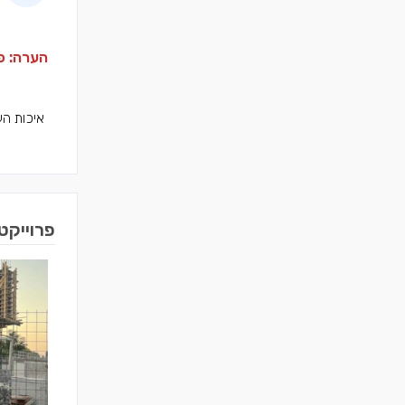
הערה: פר
איכות הע
פרוייקט