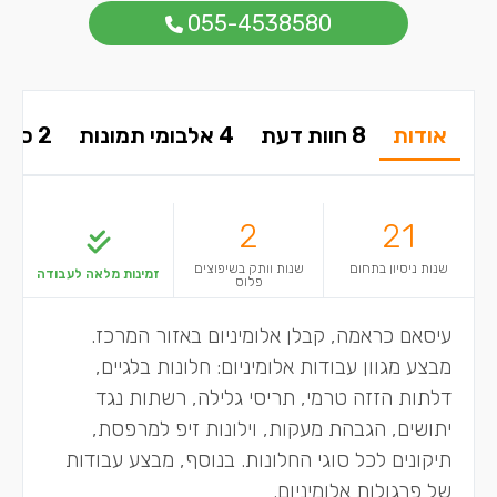
055-4538580
אודות
8 חוות דעת
4 אלבומי תמונות
2 סרטונים
2
21
שנות ניסיון בתחום
שנות וותק בשיפוצים
זמינות מלאה לעבודה
פלוס
עיסאם כראמה, קבלן אלומיניום באזור המרכז.
מבצע מגוון עבודות אלומיניום: חלונות בלגיים,
דלתות הזזה טרמי, תריסי גלילה, רשתות נגד
יתושים, הגבהת מעקות, וילונות זיפ למרפסת,
תיקונים לכל סוגי החלונות. בנוסף, מבצע עבודות
של פרגולות אלומיניום.