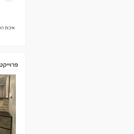
איכות הע
פרוייקט