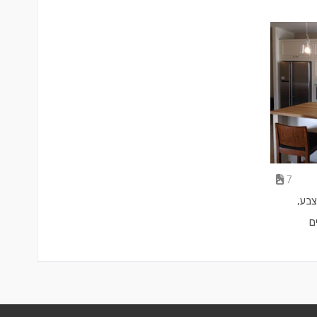
המערכות מחדש כולל חשמל, אינסטלציה,
חימום תת ריצפתי חלונות , מטבח וכו..
7
צבע,
ם
ות גבס.