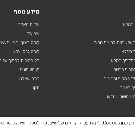
מידע נוסף
 המלא
אודות האתר
אירועים
 האפשרויות לריצוף הבית
קורס ריצוף וחיפוי מעשי
ך המלא
קורס גבס וצבע
 המדריך המלא
כל הסיבות לסמוך עלינו
מקיף ברשת
מן העיתונות
דע מקיף ומחירים
כתבו אצלנו
יך השלם
תקנון
ה שחשוב שתדעו
באתר זה נעשה שימוש בטכנולוגיות איסוף מידע כגון Cookies, לרבות על ידי צדדים שלישיים, כדי