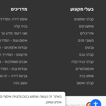
בעלי מקצוע
מדריכים
קבלני שיפוצים
שיפוץ דירה: המדריך
שיפוצניקים
בניה קלה
אדריכלים
סוגי ריצוף: מידע על
מעצבי פנים
איטום גגות - המדרי
צבעים
עבודות אלומיניום -
קבלני גבס
פרקטים - המדריך ה
קבלני בניה קלה
אבנים משתלבות - מי
אינסטלטורים
עבודות גבס - המדר
שיפוץ בניין
צביעת דירה – זה מ
קבלני איטום
עיצוב גינה
איפיון ושיווק.
כל הזכויות שמורות לשיפוצים פלוס 2010-2026