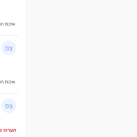
איכות הע
איכות הע
הערה: פר