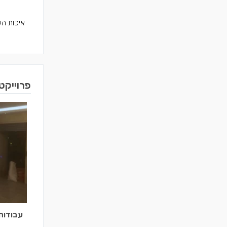
איכות הע
פרוייקט
עבודות