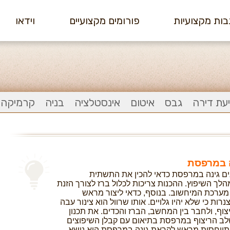
ות מקצועיות
פורומים מקצועיים
וידאו
עת דירה
גבס
איטום
אינסטלציה
בניה
קרמיקה ו
ה במרפסת
ם גינה במרפסת כדאי להכין את התשתית
הלך השיפוץ. ההכנות צריכות לכלול ברז לצורך הזנת
מערכת המיחשוב. בנוסף, כדאי ליצור מראש
רות כי שלא יהיו גלויים. אותו שרוול הוא צינור עבה
ף, ולחבר בין המחשב, הברז והכדים. את תכנון
שלב הריצוף במרפסת בתיאום עם קבלן השיפוצים
 התייחסות מראש לקראת גינה במרפסת הוא נושא