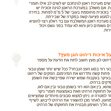
ים מערכת ראטן לגינתכם יש לשים לב אילו חומרי
. אם משולב במערכת הראטן לגינה זכוכית יש
לבדוק כי מדובר בזכוכית מחוסמת בעובי של 5 מ"מ לפחות. בחירה
לה למנוע פציעה קשה במקרה של שבירתה.
מערכת ראטן המשולבת עם בד ראלון רצוי להוציא
 גשומים כיוון והוא לא עמיד בפני גשם ויכול
ות.
ל איכות ריהוט הגן מעץ?
יהוט לגן מעץ חשוב לתת את הדעת על מספר
בעי רווי בסוג העץ הנבחר? ככל שיש יותר שומן טבעי
פחות קשה ותדרוש את המינימום. הנזקים של ריהוט
 בעיקר בעקבות שמש ישירה שמייבשת את השומן
דקים ברהיט.
שהוא, בין אם הוא רווי בשומן טבעי ובין אם לאו,
ל תחזוקת הרהיט וזאת באמצעות חומרי ניקוי
 למטרה זו. ניתן למצוא סבונים מיוחדים שמוציאים
העץ, לאחר מכן להשאיר את הרהיט לייבוש, לשייף
ו. הליך השימון מבטיח את תחזוקתו של הרהיט