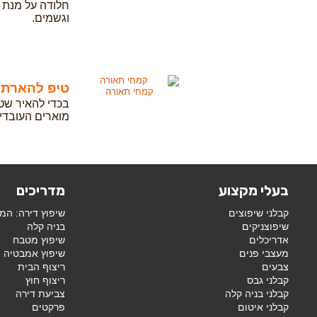
חלודה על מנת 
וגשמים.
טיפ להארת 
קמחי תאורה
בכדי להאיר שט
מוארים העובדים על 
בעלי מקצוע
מדריכים
קבלני שיפוצים
שיפוץ דירה: המ
שיפוצניקים
בניה קלה
אדריכלים
שיפוץ מטבח
מעצבי פנים
שיפוץ אמבטיה
צבעים
ריצוף הבית
קבלני גבס
ריצוף חוץ
קבלני בניה קלה
צביעת דירה
קבלני איטום
פרקטים