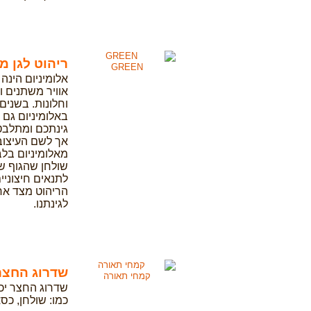
ריהוט לגן מ
GREEN
אלומיניום הינה
אוויר משתנים ו
וחלונות. בשנים
באלומיניום גם
גינתכם ומתלבטי
אך לשם העיצוב
מאלומיניום בלב
שולחן שהגוף של
לתנאים חיצוניי
הריהוט מצד אח
לגינתנו.
שדרוג החצר
קמחי תאורה
שדרוג החצר יכ
כמו: שולחן, כס