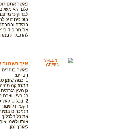
כאשר אתם רוכש
גלם היא משלבת
בזכוכית זו יכו
במידה ובחרתם 
את הריפוד בימים
להתבלות במהיר
איך נשמור ע
GREEN
כאשר בוחרים ר
דברים:
1. כמה שומן ט
התחזוקה תהיה 
גן מעץ נגרמים
הטבעי ויוצרת ס
2. בכל סוג עץ 
הקפידו לשמור ע
הנמכרים במיוחד
את כל הלכלוך מ
אותו ולשמן אות
לאורך זמן.