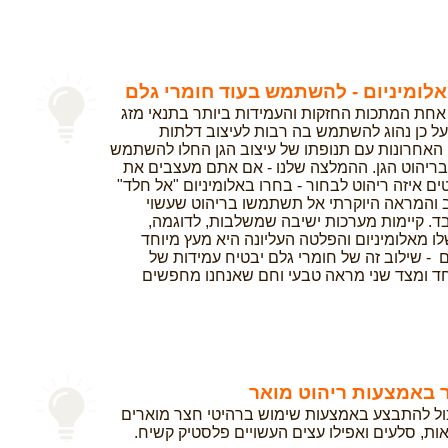
אלומיניום - להשתמש בעוד חומרי גלם
 אחת המתכות החזקות והעמידות ביותר בתנאי מזג
על כן נהוג להשתמש בה רבות לעיצוב דלתות
 האחרונות עם תנופתו של עיצוב הגן החלו להשתמש
 בריהוט הגן. ההמלצה שלנו - אם אתם מעצבים את
ם איזה ריהוט לבחור - בחרו באלומיניום "אל חלד"
 והמראה היוקרתי אל תשתמשו בריהוט שעשוי
ד. קיימות מערכות ישיבה שמשלבות, לדוגמה,
ו מאלומיניום והפלטה העליונה היא מעץ מיוחד
ם - שילוב זה של חומרי גלם יבטיח עמידות של
ד ומצד שני מראה טבעי וחם שאנחנו מחפשים
 באמצעות ריהוט מואר
ול להתבצע באמצעות שימוש ברהיטי חצר מוארים
אות, סלעים ואפילו עצים העשויים פלסטיק קשיח.