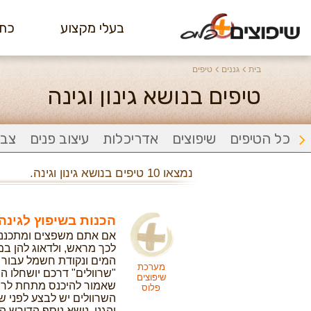
בעלי מקצוע
כתב
בית
גננים
טיפים
טיפים בנושא גינון וגינה
כל הטיפים
שיפוצים
אדריכלות
עיצוב פנים
צבי
נמצאו 10 טיפים בנושא גינון וגינה.
הכנות בשיפוץ לגינ
אם אתם משפצים ומתכנני
לכך מראש, ולדאוג להן במ
המים ונקודת חשמל עבור 
מערכת
"שרוולים" דרכם יושחלו הצנ
שיפוצים
שאמור להיכנס מתחת לריצו
פלוס
השרוולים יש לבצע לפני 
והגנן. נושא נוסף הדורש